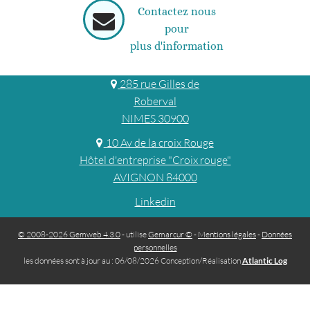
Contactez nous
pour
plus d'information
285 rue Gilles de
Roberval
NIMES 30900
10 Av de la croix Rouge
Hôtel d'entreprise "Croix rouge"
AVIGNON 84000
Linkedin
© 2008-2026 Gemweb 4.3.0
- utilise
Gemarcur ©
-
Mentions légales
-
Données
personnelles
les données sont à jour au : 06/08/2026 Conception/Réalisation
Atlantic Log