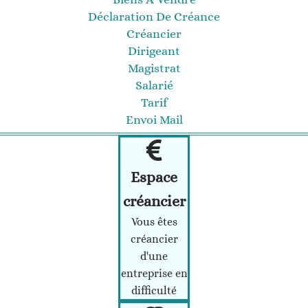
Déclaration De Créance
Créancier
Dirigeant
Magistrat
Salarié
Tarif
Envoi Mail
Espace
créancier
Vous êtes
créancier
d'une
entreprise en
difficulté