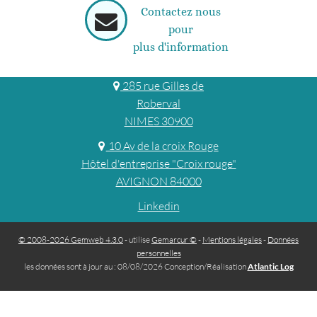
Contactez nous
pour
plus d'information
285 rue Gilles de
Roberval
NIMES 30900
10 Av de la croix Rouge
Hôtel d'entreprise "Croix rouge"
AVIGNON 84000
Linkedin
© 2008-2026 Gemweb 4.3.0
- utilise
Gemarcur ©
-
Mentions légales
-
Données
personnelles
les données sont à jour au : 08/08/2026 Conception/Réalisation
Atlantic Log