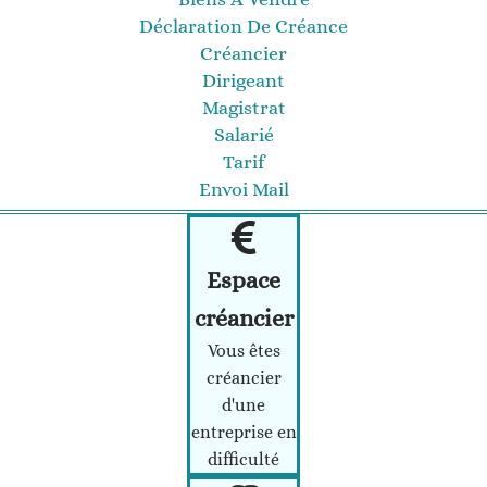
Déclaration De Créance
Créancier
Dirigeant
Magistrat
Salarié
Tarif
Envoi Mail
Espace
créancier
Vous êtes
créancier
d'une
entreprise en
difficulté