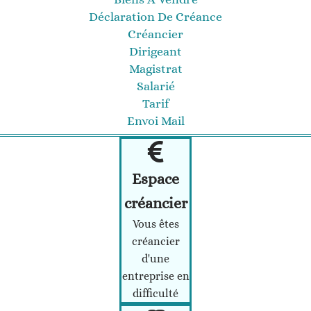
Déclaration De Créance
Créancier
Dirigeant
Magistrat
Salarié
Tarif
Envoi Mail
Espace
créancier
Vous êtes
créancier
d'une
entreprise en
difficulté