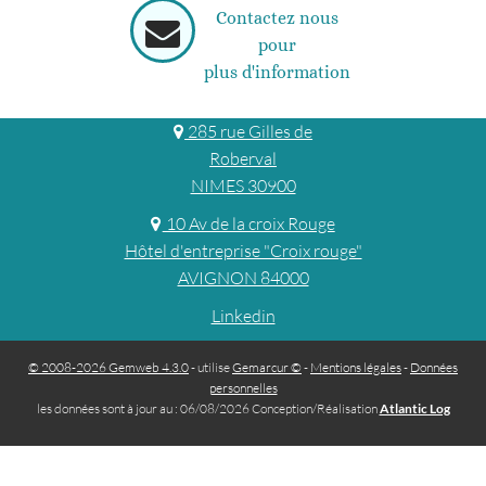
Contactez nous
pour
plus d'information
285 rue Gilles de
Roberval
NIMES 30900
10 Av de la croix Rouge
Hôtel d'entreprise "Croix rouge"
AVIGNON 84000
Linkedin
© 2008-2026 Gemweb 4.3.0
- utilise
Gemarcur ©
-
Mentions légales
-
Données
personnelles
les données sont à jour au : 06/08/2026 Conception/Réalisation
Atlantic Log